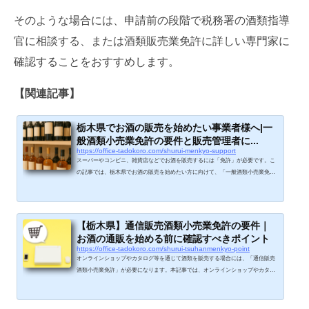
そのような場合には、申請前の段階で税務署の酒類指導
官に相談する、または酒類販売業免許に詳しい専門家に
確認することをおすすめします。
【関連記事】
栃木県でお酒の販売を始めたい事業者様へ|一
般酒類小売業免許の要件と販売管理者に...
https://office-tadokoro.com/shurui-menkyo-support
スーパーやコンビニ、雑貨店などでお酒を販売するには「免許」が必要です。こ
の記事では、栃木県でお酒の販売を始めたい方に向けて、「一般酒類小売業免
許」を取得するための主な要件を中心に、販売管理者の設置や登録免許税などの
関連するポイントについても簡単に解説していきます。お酒の販売に必要な免許
酒類を販売する場合、販売先に応じて「小売業免許」と「卸売業免許」の取得が
必要になります。「酒類小売業免許」： 消費者や飲食店などに販売できる免許
【栃木県】通信販売酒類小売業免許の要件｜
「酒類卸売業免許」： 他の酒類販売業者に販売できる免許酒類小売業免許...
お酒の通販を始める前に確認すべきポイント
https://office-tadokoro.com/shurui-tsuhanmenkyo-point
オンラインショップやカタログ等を通じて酒類を販売する場合には、「通信販売
酒類小売業免許」が必要になります。本記事では、オンラインショップやカタロ
グ等による酒類販売を検討している事業者様に向けて、通信販売酒類小売業免許
の申請前に確認しておくべきポイントを、実務の視点から整理して解説します。
通信販売酒類小売業免許とは税務署の手引きでは、「通信販売酒類小売業免許」