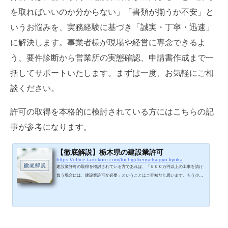
を取ればいいのか分からない」「書類が揃うか不安」と
いうお悩みを、実務経験に基づき「誠実・丁寧・迅速」
に解決します。事業者様が現場や経営に専念できるよ
う、要件診断から営業所の実態確認、申請書作成まで一
括してサポートいたします。まずは一度、お気軽にご相
談ください。
許可の取得を本格的に検討されている方にはこちらの記
事が参考になります。
【徹底解説】栃木県の建設業許可
https://office-tadokoro.com/tochigi-kensetsugyo-kyoka
建設業許可の取得を検討されている方であれば、「５００万円以上の工事を請け
負う場合には、建設業許可が必要」ということはご存知だと思います。もう少し
具体的に言うと、１件の工事の請負代金が５００万円以上（建築一式工事の場合
は１,５００万円以上）の場合に、建設業許可が必要になります。建設業許可が必
要になる工事の基準法律上、一定の金額以上の工事を請け負う場合は、元請・下
請に関わらず建設業許可が必要です。１件の工事の請負代金が、５００万円（消
費税込み）に満たない工事ただし、建築一式工事については請負代金が...