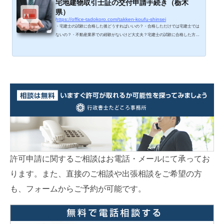
宅地建物取引士証の交付申請手続き（栃木
県）
https://office-tadokoro.com/takken-koufu-shinsei
・宅建士の試験に合格した後どうすればいいの？・合格しただけでは宅建士では
ないの？・不動産業界での経験がないけど大丈夫？宅建士の試験に合格した方
は、「宅地建物取引士試験合格者」であって、まだ「宅地建物取引士」と名乗る
ことはできません。「宅地建物取引士」と名乗るためには、「宅地建物取引士
証」の交付を受けなければならないのですが、自動車の運転免許証のように、試
験に合格すれば交付されるような単純なものではありません。合格はしたもの
の、宅地建物取引士証の交付を受けるにはどういった手続きが必要なのかお困...
許可申請に関するご相談はお電話・メールにて承ってお
ります。また、直接のご相談や出張相談をご希望の方
も、フォームからご予約が可能です。