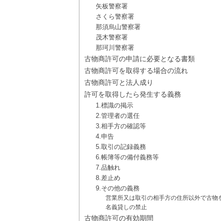
矢板警察署
さくら警察署
那須烏山警察署
茂木警察署
那珂川警察署
古物商許可の申請に必要となる書類
古物商許可を取得する場合の流れ
古物商許可と法人成り
許可を取得したら発生する義務
1.標識の掲示
2.管理者の選任
3.相手方の確認等
4.申告
5.取引の記録義務
6.帳簿等の備付義務等
7.品触れ
8.差止め
9.その他の義務
営業所又は取引の相手方の住所以外で古物
名義貸しの禁止
古物商許可の有効期間