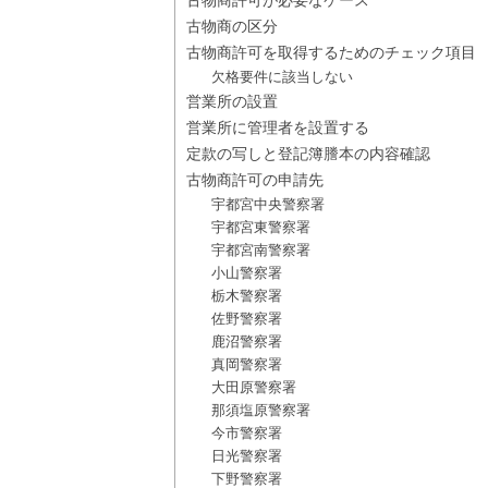
古物商許可が必要なケース
古物商の区分
古物商許可を取得するためのチェック項目
欠格要件に該当しない
営業所の設置
営業所に管理者を設置する
定款の写しと登記簿謄本の内容確認
古物商許可の申請先
宇都宮中央警察署
宇都宮東警察署
宇都宮南警察署
小山警察署
栃木警察署
佐野警察署
鹿沼警察署
真岡警察署
大田原警察署
那須塩原警察署
今市警察署
日光警察署
下野警察署