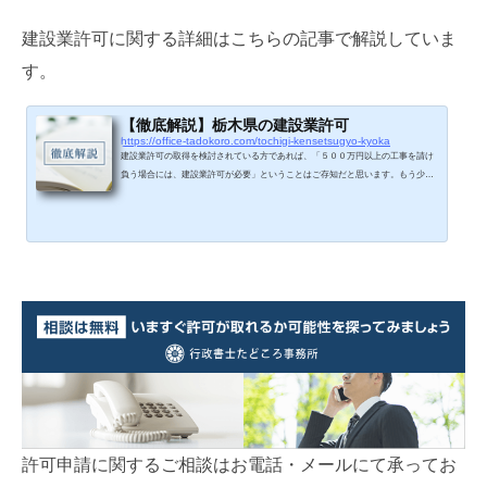
建設業許可に関する詳細はこちらの記事で解説していま
す。
【徹底解説】栃木県の建設業許可
https://office-tadokoro.com/tochigi-kensetsugyo-kyoka
建設業許可の取得を検討されている方であれば、「５００万円以上の工事を請け
負う場合には、建設業許可が必要」ということはご存知だと思います。もう少し
具体的に言うと、１件の工事の請負代金が５００万円以上（建築一式工事の場合
は１,５００万円以上）の場合に、建設業許可が必要になります。建設業許可が必
要になる工事の基準法律上、一定の金額以上の工事を請け負う場合は、元請・下
請に関わらず建設業許可が必要です。１件の工事の請負代金が、５００万円（消
費税込み）に満たない工事ただし、建築一式工事については請負代金が...
許可申請に関するご相談はお電話・メールにて承ってお