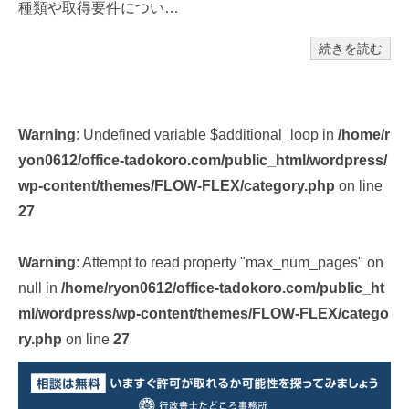
種類や取得要件につい…
続きを読む
Warning
: Undefined variable $additional_loop in
/home/r
yon0612/office-tadokoro.com/public_html/wordpress/
wp-content/themes/FLOW-FLEX/category.php
on line
27
Warning
: Attempt to read property "max_num_pages" on
null in
/home/ryon0612/office-tadokoro.com/public_ht
ml/wordpress/wp-content/themes/FLOW-FLEX/catego
ry.php
on line
27