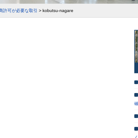
商許可が必要な取引
>
kobutsu-nagare