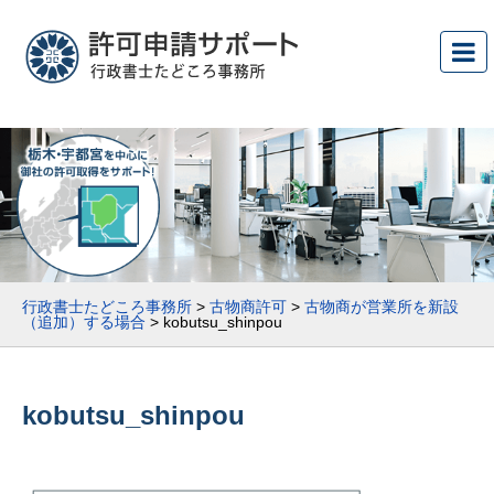
行政書士たどころ事務所
>
古物商許可
>
古物商が営業所を新設
（追加）する場合
>
kobutsu_shinpou
kobutsu_shinpou