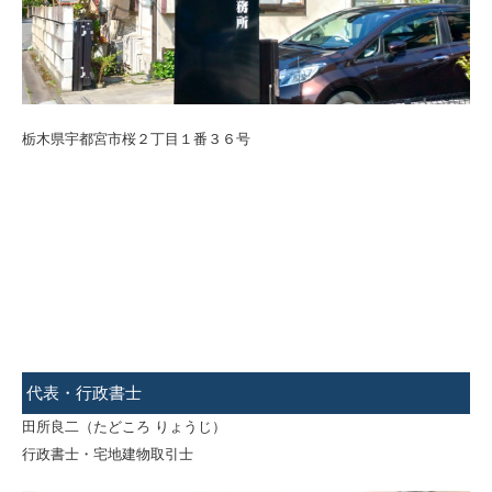
栃木県宇都宮市桜２丁目１番３６号
代表・行政書士
田所良二（たどころ りょうじ）
行政書士・宅地建物取引士